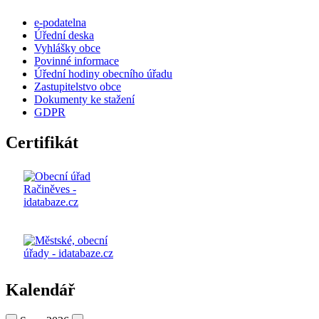
e-podatelna
Úřední deska
Vyhlášky obce
Povinné informace
Úřední hodiny obecního úřadu
Zastupitelstvo obce
Dokumenty ke stažení
GDPR
Certifikát
Kalendář