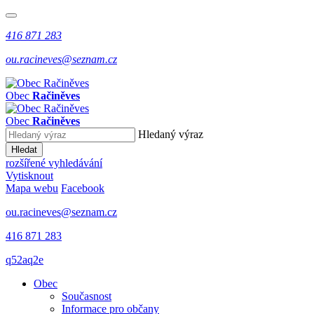
416 871 283
ou.racineves@seznam.cz
Obec
Račiněves
Obec
Račiněves
Hledaný výraz
Hledat
rozšířené vyhledávání
Vytisknout
Mapa webu
Facebook
ou.racineves@seznam.cz
416 871 283
q52aq2e
Obec
Současnost
Informace pro občany