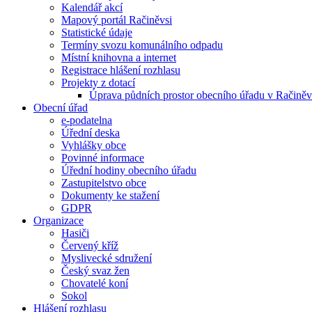
Kalendář akcí
Mapový portál Račiněvsi
Statistické údaje
Termíny svozu komunálního odpadu
Místní knihovna a internet
Registrace hlášení rozhlasu
Projekty z dotací
Úprava půdních prostor obecního úřadu v Račiněv
Obecní úřad
e-podatelna
Úřední deska
Vyhlášky obce
Povinné informace
Úřední hodiny obecního úřadu
Zastupitelstvo obce
Dokumenty ke stažení
GDPR
Organizace
Hasiči
Červený kříž
Myslivecké sdružení
Český svaz žen
Chovatelé koní
Sokol
Hlášení rozhlasu