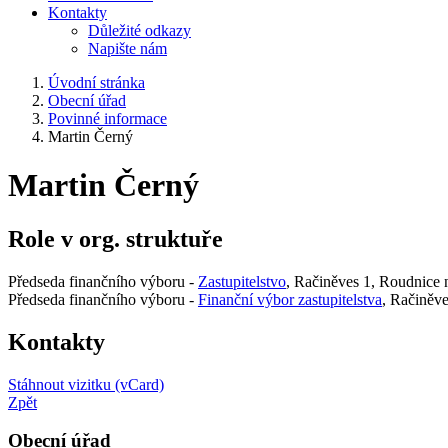
Kontakty
Důležité odkazy
Napište nám
Úvodní stránka
Obecní úřad
Povinné informace
Martin Černý
Martin Černý
Role v org. struktuře
Předseda finančního výboru -
Zastupitelstvo
, Račiněves 1, Roudnice
Předseda finančního výboru -
Finanční výbor zastupitelstva
, Račiněv
Kontakty
Stáhnout vizitku (vCard)
Zpět
Obecní úřad