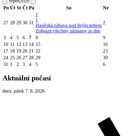
Srpen
2026
Po
Út
St
Čt
Pá
So
Ne
1
1
27
28
29
30
31
2
Hasičská zábava pod širým nebem
Zobrazit všechny záznamy ze dne
3
4
5
6
7
8
9
10
11
12
13
14
15
16
17
18
19
20
21
22
23
24
25
26
27
28
29
30
31
1
2
3
4
5
6
Aktuální počasí
dnes, pátek 7. 8. 2026