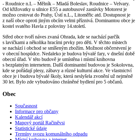
- Roudnice n.L – Mělník – Mladá Boleslav, Roudnice – Velvary.
Od křižovatky u silnice E55 a autobusové zastávky Motorest je
možno cestovat do Prahy, Ústí n.L., Litoměřic atd. Dostupnost je
z naší obce oproti jiným obcím velmi příznivá. Dominantou obce je
kostel svatého Havla z poloviny 14.století.
Střed obce tvoří náves zvaná Ohrada, kde se nachází parčík
s lavičkami a několika hracími prvky pro děti. V těchto místech
se nachází i obchod se smíšeným zbožím. Možnost občerstvení je
v obecní hospůdce. Nedaleko je budova bývalé fary, v dnešní době
obecní úřad. V této budově je umístěna i místní knihovna
s bezplatným internetem. Další dominantní budovou je Sokolovna,
kde se pořádají plesy, zábavy a různé kulturní akce. Ve vlastnictví
obce je i budova bývalé školy, která neslyšela zvonění už nejméně
30 let. Bylo zde vybudováno chráněné bydlení pro 5 občanů.
Obec
Současnost
Informace pro občany
Kalendář akcí
Mapový portál Račiněvsi
Statistické údaje
Termíny svozu komunálního odpadu
Místní knihovna a internet