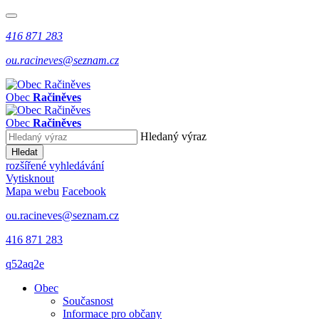
416 871 283
ou.racineves@seznam.cz
Obec
Račiněves
Obec
Račiněves
Hledaný výraz
Hledat
rozšířené vyhledávání
Vytisknout
Mapa webu
Facebook
ou.racineves@seznam.cz
416 871 283
q52aq2e
Obec
Současnost
Informace pro občany