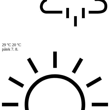
29 °C
20 °C
pátek
7. 8.