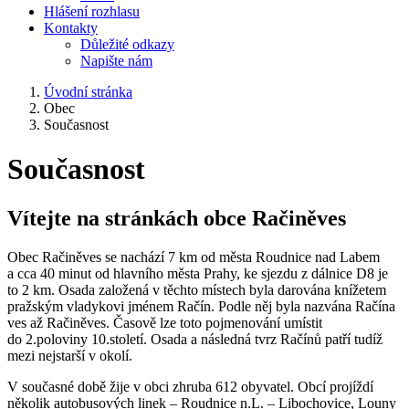
Hlášení rozhlasu
Kontakty
Důležité odkazy
Napište nám
Úvodní stránka
Obec
Současnost
Současnost
Vítejte na stránkách obce Račiněves
Obec Račiněves se nachází 7 km od města Roudnice nad Labem
a cca 40 minut od hlavního města Prahy, ke sjezdu z dálnice D8 je
to 2 km. Osada založená v těchto místech byla darována knížetem
pražským vladykovi jménem Račín. Podle něj byla nazvána Račína
ves až Račiněves. Časově lze toto pojmenování umístit
do 2.poloviny 10.století. Osada a následná tvrz Račínů patří tudíž
mezi nejstarší v okolí.
V současné době žije v obci zhruba 612 obyvatel. Obcí projíždí
několik autobusových linek – Roudnice n.L. – Libochovice, Louny