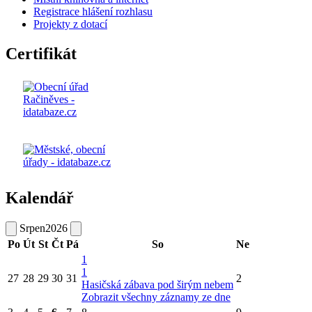
Registrace hlášení rozhlasu
Projekty z dotací
Certifikát
Kalendář
Srpen
2026
Po
Út
St
Čt
Pá
So
Ne
1
1
27
28
29
30
31
2
Hasičská zábava pod širým nebem
Zobrazit všechny záznamy ze dne