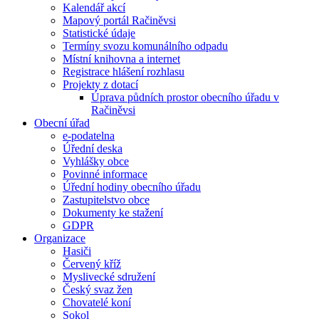
Kalendář akcí
Mapový portál Račiněvsi
Statistické údaje
Termíny svozu komunálního odpadu
Místní knihovna a internet
Registrace hlášení rozhlasu
Projekty z dotací
Úprava půdních prostor obecního úřadu v
Račiněvsi
Obecní úřad
e-podatelna
Úřední deska
Vyhlášky obce
Povinné informace
Úřední hodiny obecního úřadu
Zastupitelstvo obce
Dokumenty ke stažení
GDPR
Organizace
Hasiči
Červený kříž
Myslivecké sdružení
Český svaz žen
Chovatelé koní
Sokol