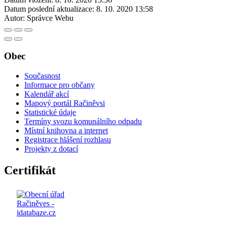
Datum poslední aktualizace:
8. 10. 2020 13:58
Autor:
Správce Webu
Obec
Současnost
Informace pro občany
Kalendář akcí
Mapový portál Račiněvsi
Statistické údaje
Termíny svozu komunálního odpadu
Místní knihovna a internet
Registrace hlášení rozhlasu
Projekty z dotací
Certifikát