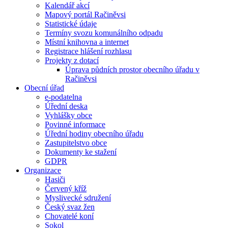
Kalendář akcí
Mapový portál Račiněvsi
Statistické údaje
Termíny svozu komunálního odpadu
Místní knihovna a internet
Registrace hlášení rozhlasu
Projekty z dotací
Úprava půdních prostor obecního úřadu v
Račiněvsi
Obecní úřad
e-podatelna
Úřední deska
Vyhlášky obce
Povinné informace
Úřední hodiny obecního úřadu
Zastupitelstvo obce
Dokumenty ke stažení
GDPR
Organizace
Hasiči
Červený kříž
Myslivecké sdružení
Český svaz žen
Chovatelé koní
Sokol