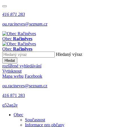
416 871 283
ou.racineves@seznam.cz
Obec
Račiněves
Obec
Račiněves
Hledaný výraz
Hledat
rozšířené vyhledávání
Vytisknout
Mapa webu
Facebook
ou.racineves@seznam.cz
416 871 283
q52aq2e
Obec
Současnost
Informace pro občany