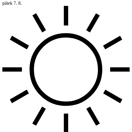
pátek
7. 8.