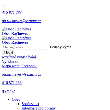
416 871 283
ou.racineves@seznam.cz
Obec
Račiněves
Obec
Račiněves
Hledaný výraz
Hledat
rozšířené vyhledávání
Vytisknout
Mapa webu
Facebook
ou.racineves@seznam.cz
416 871 283
q52aq2e
Obec
Současnost
Informace pro občany