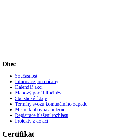
Obec
Současnost
Informace pro občany
Kalendář akcí
Mapový portál Račiněvsi
Statistické údaje
Termíny svozu komunálního odpadu
Místní knihovna a internet
Registrace hlášení rozhlasu
Projekty z dotací
Certifikát