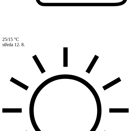
25/15 °C
středa
12. 8.