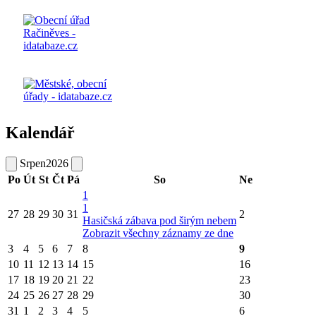
Kalendář
Srpen
2026
Po
Út
St
Čt
Pá
So
Ne
1
1
27
28
29
30
31
2
Hasičská zábava pod širým nebem
Zobrazit všechny záznamy ze dne
3
4
5
6
7
8
9
10
11
12
13
14
15
16
17
18
19
20
21
22
23
24
25
26
27
28
29
30
31
1
2
3
4
5
6