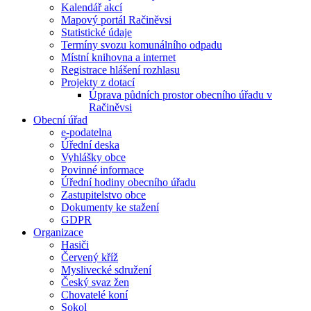
Kalendář akcí
Mapový portál Račiněvsi
Statistické údaje
Termíny svozu komunálního odpadu
Místní knihovna a internet
Registrace hlášení rozhlasu
Projekty z dotací
Úprava půdních prostor obecního úřadu v
Račiněvsi
Obecní úřad
e-podatelna
Úřední deska
Vyhlášky obce
Povinné informace
Úřední hodiny obecního úřadu
Zastupitelstvo obce
Dokumenty ke stažení
GDPR
Organizace
Hasiči
Červený kříž
Myslivecké sdružení
Český svaz žen
Chovatelé koní
Sokol