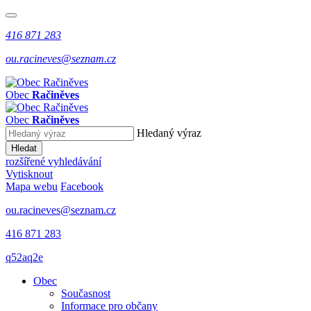
416 871 283
ou.racineves@seznam.cz
Obec
Račiněves
Obec
Račiněves
Hledaný výraz
Hledat
rozšířené vyhledávání
Vytisknout
Mapa webu
Facebook
ou.racineves@seznam.cz
416 871 283
q52aq2e
Obec
Současnost
Informace pro občany