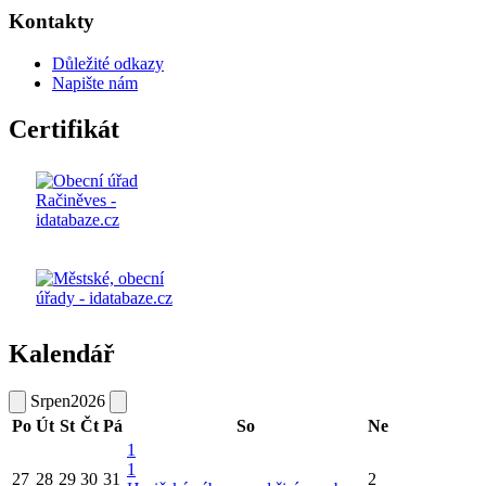
Kontakty
Důležité odkazy
Napište nám
Certifikát
Kalendář
Srpen
2026
Po
Út
St
Čt
Pá
So
Ne
1
1
27
28
29
30
31
2