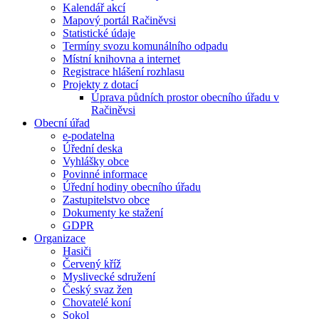
Kalendář akcí
Mapový portál Račiněvsi
Statistické údaje
Termíny svozu komunálního odpadu
Místní knihovna a internet
Registrace hlášení rozhlasu
Projekty z dotací
Úprava půdních prostor obecního úřadu v
Račiněvsi
Obecní úřad
e-podatelna
Úřední deska
Vyhlášky obce
Povinné informace
Úřední hodiny obecního úřadu
Zastupitelstvo obce
Dokumenty ke stažení
GDPR
Organizace
Hasiči
Červený kříž
Myslivecké sdružení
Český svaz žen
Chovatelé koní
Sokol