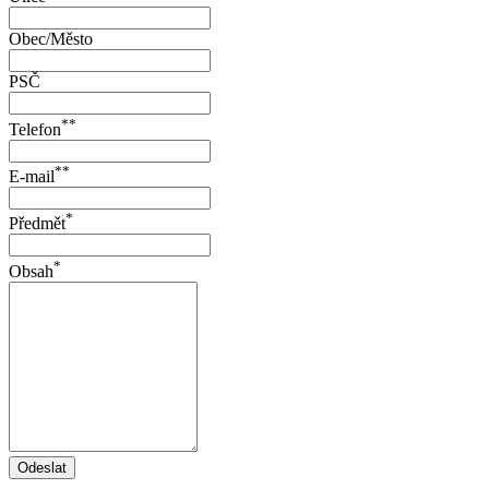
Obec/Město
PSČ
**
Telefon
**
E-mail
*
Předmět
*
Obsah
Odeslat